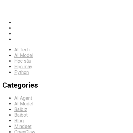
0988819895
vitechmak@gmail.com
Intracom Riverside, Hà Nội
AI Tech
AI Model
Học sâu
Học máy
Python
Categories
AI Agent
AI Model
Baibiz
Baibot
Blog
Mindset
OpenClaw