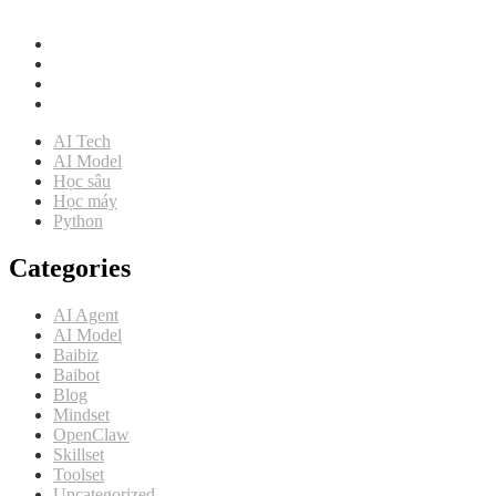
Intracom Riverside, Hà Nội
AI Tech
AI Model
Học sâu
Học máy
Python
Categories
AI Agent
AI Model
Baibiz
Baibot
Blog
Mindset
OpenClaw
Skillset
Toolset
Uncategorized