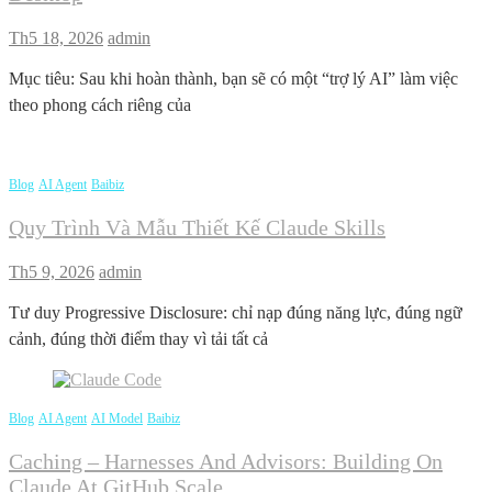
Th5 18, 2026
admin
Mục tiêu: Sau khi hoàn thành, bạn sẽ có một “trợ lý AI” làm việc
theo phong cách riêng của
Blog
AI Agent
Baibiz
Quy Trình Và Mẫu Thiết Kế Claude Skills
Th5 9, 2026
admin
Tư duy Progressive Disclosure: chỉ nạp đúng năng lực, đúng ngữ
cảnh, đúng thời điểm thay vì tải tất cả
Blog
AI Agent
AI Model
Baibiz
Caching – Harnesses And Advisors: Building On
Claude At GitHub Scale