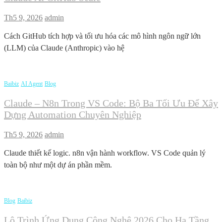
Th5 9, 2026
admin
Cách GitHub tích hợp và tối ưu hóa các mô hình ngôn ngữ lớn
(LLM) của Claude (Anthropic) vào hệ
Baibiz
AI Agent
Blog
Claude – N8n Trong VS Code: Bộ Ba Tối Ưu Để Xây
Dựng Automation Chuyên Nghiệp
Th5 9, 2026
admin
Claude thiết kế logic. n8n vận hành workflow. VS Code quản lý
toàn bộ như một dự án phần mềm.
Blog
Baibiz
Lộ Trình Ứng Dụng Công Nghệ 2026 Cho Hạ Tầng