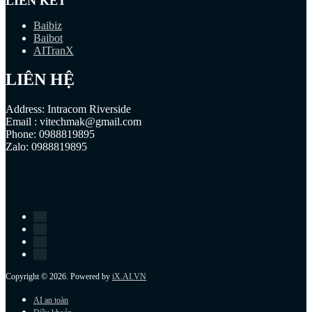
LIÊN KẾT
Baibiz
Baibot
AITranX
LIÊN HỆ
Address: Intracom Riverside
Email : vitechmak@gmail.com
Phone: 0988819895
Zalo: 0988819895
Copyright © 2026. Powered by
iX.AI.VN
AI an toàn