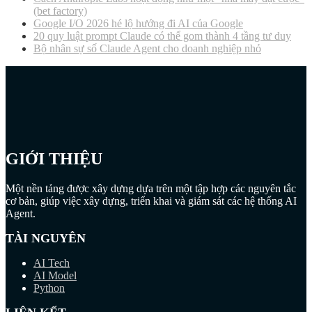
(bet factory)
Google I/O 2026 hé lộ hướng đi AI của Google
20 quy luật prompt Claude có thể gom thành 4 tầng tư duy
Bộ nhân sự số Claude Agent cho doanh nghiệp nhỏ
GIỚI THIỆU
Một nền tảng được xây dựng dựa trên một tập hợp các nguyên tắc
cơ bản, giúp việc xây dựng, triển khai và giám sát các hệ thống AI
Agent.
TÀI NGUYÊN
AI Tech
AI Model
Python