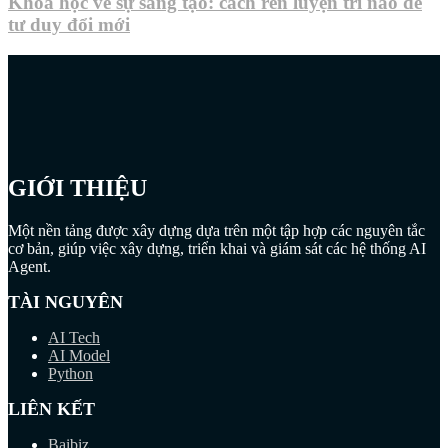
Khoa học về sự sáng tạo: cách rèn luyện trí não để
tư duy đổi mới
GIỚI THIỆU
Một nền tảng được xây dựng dựa trên một tập hợp các nguyên tắc
cơ bản, giúp việc xây dựng, triển khai và giám sát các hệ thống AI
Agent.
TÀI NGUYÊN
AI Tech
AI Model
Python
LIÊN KẾT
Baibiz