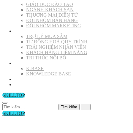
GIÁO DỤC ĐÀO TẠO
NGÀNH KHÁCH SẠN
THƯƠNG MẠI ĐIỆN TỬ
ĐỘI NHÓM BÁN HÀNG
ĐỘI NHÓM MARKETING
SỬ DỤNG
TRỢ LÝ MUA SẮM
TỰ ĐỘNG HOÁ QUY TRÌNH
TRẢI NGHIỆM NHÂN VIÊN
KHÁCH HÀNG TIỀM NĂNG
TRI THỨC NỘI BỘ
THƯ VIỆN
K-BASE
KNOWLEDGE BASE
BLOG
LIÊN HỆ
SKILLTOP
Tìm
kiếm
SKILLTOP
cho:
0988819895
vitechmak@gmail.com