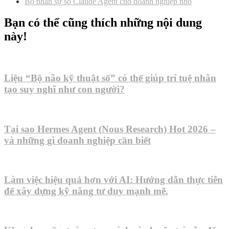
Bộ nhân sự số Claude Agent cho doanh nghiệp nhỏ
Bạn có thể cũng thích những nội dung
này!
Liệu “Bộ não kỹ thuật số” có thể giúp trí tuệ nhân
tạo suy nghĩ như con người?
Tại sao Hermes Agent (Nous Research) Hot 2026 –
và những gì doanh nghiệp cần biết
Làm việc hiệu quả hơn với AI: Hướng dẫn thực tiễn
để xây dựng kỹ năng tư duy mạnh mẽ.