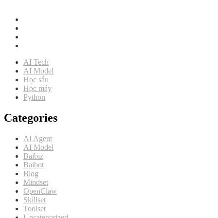
Intracom Riverside, Hà Nội
AI Tech
AI Model
Học sâu
Học máy
Python
Categories
AI Agent
AI Model
Baibiz
Baibot
Blog
Mindset
OpenClaw
Skillset
Toolset
Uncategorized