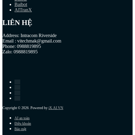
Baibot
AITranX
LIÊN HỆ
Address: Intracom Riverside
Email : vitechmak@gmail.com
Phone: 0988819895
Zalo: 0988819895
Copyright © 2026. Powered by
iX.AI.VN
AI an toàn
Điều khoản
Bảo mật