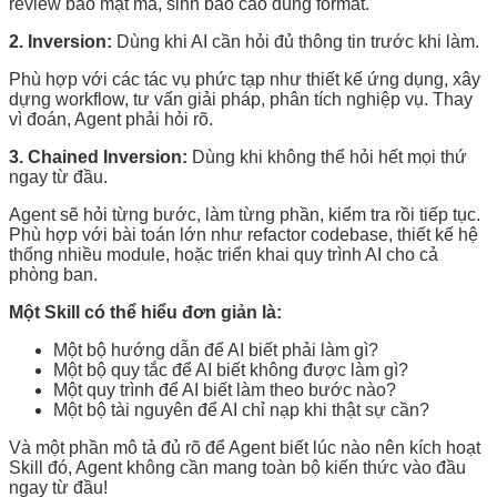
review bảo mật mã, sinh báo cáo đúng format.
2. Inversion:
Dùng khi AI cần hỏi đủ thông tin trước khi làm.
Phù hợp với các tác vụ phức tạp như thiết kế ứng dụng, xây
dựng workflow, tư vấn giải pháp, phân tích nghiệp vụ. Thay
vì đoán, Agent phải hỏi rõ.
3. Chained Inversion:
Dùng khi không thể hỏi hết mọi thứ
ngay từ đầu.
Agent sẽ hỏi từng bước, làm từng phần, kiểm tra rồi tiếp tục.
Phù hợp với bài toán lớn như refactor codebase, thiết kế hệ
thống nhiều module, hoặc triển khai quy trình AI cho cả
phòng ban.
Một Skill có thể hiểu đơn giản là:
Một bộ hướng dẫn để AI biết phải làm gì?
Một bộ quy tắc để AI biết không được làm gì?
Một quy trình để AI biết làm theo bước nào?
Một bộ tài nguyên để AI chỉ nạp khi thật sự cần?
Và một phần mô tả đủ rõ để Agent biết lúc nào nên kích hoạt
Skill đó, Agent không cần mang toàn bộ kiến thức vào đầu
ngay từ đầu!