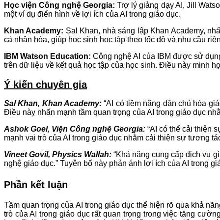
Học viện Công nghệ Georgia:
Trợ lý giảng dạy AI, Jill Wats
một ví dụ điển hình về lợi ích của AI trong giáo dục.
Khan Academy:
Sal Khan, nhà sáng lập Khan Academy, nhấn
cá nhân hóa, giúp học sinh học tập theo tốc độ và nhu cầu riê
IBM Watson Education:
Công nghệ AI của IBM được sử dụng t
trên dữ liệu về kết quả học tập của học sinh. Điều này minh h
Ý kiến ​​chuyên gia
Sal Khan, Khan Academy:
“AI có tiềm năng dân chủ hóa giá
Điều này nhấn mạnh tầm quan trọng của AI trong giáo dục nh
Ashok Goel, Viện Công nghệ Georgia:
“AI có thể cải thiện 
mạnh vai trò của AI trong giáo dục nhằm cải thiện sự tương tác
Vineet Govil, Physics Wallah:
“Khả năng cung cấp dịch vụ gia
nghệ giáo dục.” Tuyên bố này phản ánh lợi ích của AI trong gi
Phần kết luận
Tầm quan trọng của AI trong giáo dục thể hiện rõ qua khả năn
trò của AI trong giáo dục rất quan trọng trong việc tăng cường