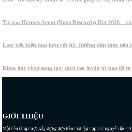
Tại sao Hermes Agent (Nous Research) Hot 2026 – và
Làm việc hiệu quả hơn với AI: Hướng dẫn thực tiễn
Khoa học về sự sáng tạo: cách rèn luyện trí não để t
GIỚI THIỆU
Một nền tảng được xây dựng dựa trên một tập hợp các nguyên tắc cơ b