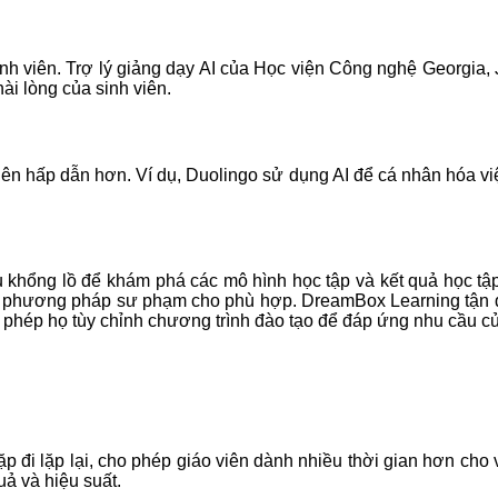
h viên. Trợ lý giảng dạy AI của Học viện Công nghệ Georgia, Ji
ài lòng của sinh viên.
nên hấp dẫn hơn. Ví dụ, Duolingo sử dụng AI để cá nhân hóa việ
iệu khổng lồ để khám phá các mô hình học tập và kết quả học t
h phương pháp sư phạm cho phù hợp. DreamBox Learning tận dụng
ho phép họ tùy chỉnh chương trình đào tạo để đáp ứng nhu cầu c
ặp đi lặp lại, cho phép giáo viên dành nhiều thời gian hơn cho
uả và hiệu suất.