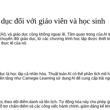
dục đối với giáo viên và học sinh
AI), và giáo dục cũng không ngoại lệ. Tầm quan trọng của AI t
huyển đổi giáo dục, từ các chương trình học tập được thiết kế
 thực tế của nó.
dục
là học tập cá nhân hóa. Thuật toán AI có thể phân tích mô 
ền tảng như Carnegie Learning sử dụng AI để cung cấp trải ngh
, theo dõi điểm danh và lên lịch. Tự động hóa này cho phép giá
hỗ trợ chấm điểm và các công việc hành chính, giảm đáng kể kh