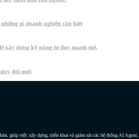
 những gì doanh nghiệp cần biết
 để xây dựng kỹ năng tư duy mạnh mẽ.
ư duy đổi mới
ản, giúp việc xây dựng, triển khai và giám sát các hệ thống AI Agent.