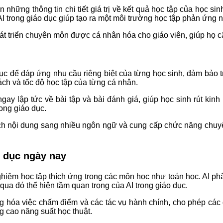
 những thông tin chi tiết giá trị về kết quả học tập của học s
I trong giáo dục giúp tạo ra một môi trường học tập phản ứng 
át triển chuyên môn được cá nhân hóa cho giáo viên, giúp họ c
ục để đáp ứng nhu cầu riêng biệt của từng học sinh, đảm bảo t
ch và tốc độ học tập của từng cá nhân.
ay lập tức về bài tập và bài đánh giá, giúp học sinh rút kin
rong giáo dục.
ịch nội dung sang nhiều ngôn ngữ và cung cấp chức năng chuyể
 dục ngày nay
ghiệm học tập thích ứng trong các môn học như toán học. AI ph
ua đó thể hiện tầm quan trọng của AI trong giáo dục.
g hóa việc chấm điểm và các tác vụ hành chính, cho phép các 
g cao năng suất học thuật.