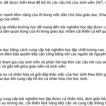
on, đã được triển khai để trả lời các câu hỏi của sinh viên 24/7
 mạnh tiềm năng của AI trong việc dân chủ hóa giáo dục. Kh
ng của mình.
ại nhiều trường học để mang đến trải nghiệm học tập được cá n
ọa tầm quan trọng của AI trong giáo dục nhằm cải thiện cả kết q
o dục bằng cách cung cấp trải nghiệm học tập chất lượng cao, 
ằm đảm bảo quyền tiếp cận công bằng với các nguồn tài nguyên
sự tham gia của sinh viên và phản hồi kịp thời các câu hỏi của 
 và gắn kết giữa giáo viên và sinh viên.
 sư cá nhân hóa và giải đáp thắc mắc của học sinh theo thời g
áo dục khi cung cấp hỗ trợ cá nhân hóa cho học sinh.
g cung cấp trải nghiệm học tập được cá nhân hóa, đơn giản hóa 
 sự tương tác, cải thiện khả năng tiếp cận và cung cấp thông ti