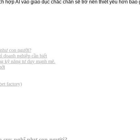
 tích hợp AI vào giáo dục chắc chắn sẽ trở nên thiết yếu hơn bao
ĩ như con người?
ì doanh nghiệp cần biết
ựng kỹ năng tư duy mạnh mẽ.
mới
et factory)
ạo suy nghĩ như con người?