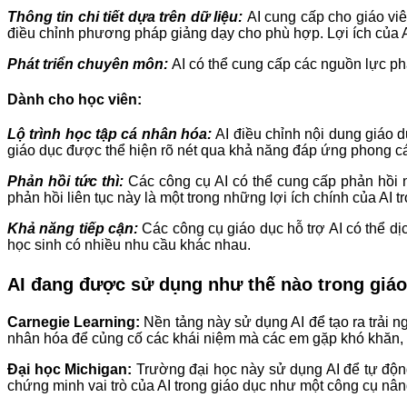
Thông tin chi tiết dựa trên dữ liệu:
AI cung cấp cho giáo viên
điều chỉnh phương pháp giảng dạy cho phù hợp. Lợi ích của A
Phát triển chuyên môn:
AI có thể cung cấp các nguồn lực ph
Dành cho học viên:
Lộ trình học tập cá nhân hóa:
AI điều chỉnh nội dung giáo d
giáo dục được thể hiện rõ nét qua khả năng đáp ứng phong cá
Phản hồi tức thì:
Các công cụ AI có thể cung cấp phản hồi ng
phản hồi liên tục này là một trong những lợi ích chính của AI t
Khả năng tiếp cận:
Các công cụ giáo dục hỗ trợ AI có thể d
học sinh có nhiều nhu cầu khác nhau.
AI đang được sử dụng như thế nào trong giáo
Carnegie Learning:
Nền tảng này sử dụng AI để tạo ra trải n
nhân hóa để củng cố các khái niệm mà các em gặp khó khăn, q
Đại học Michigan:
Trường đại học này sử dụng AI để tự độn
chứng minh vai trò của AI trong giáo dục như một công cụ nân