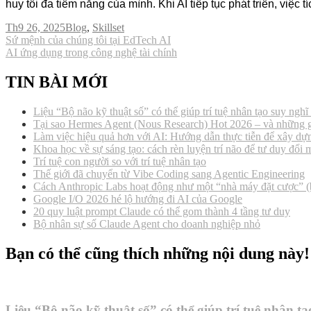
huy tối đa tiềm năng của mình. Khi AI tiếp tục phát triển, việc
Th9 26, 2025
Blog
,
Skillset
Điều
Sứ mệnh của chúng tôi tại EdTech AI
AI ứng dụng trong công nghệ tài chính
hướng
bài
TIN BÀI MỚI
viết
Liệu “Bộ não kỹ thuật số” có thể giúp trí tuệ nhân tạo suy ngh
Tại sao Hermes Agent (Nous Research) Hot 2026 – và những g
Làm việc hiệu quả hơn với AI: Hướng dẫn thực tiễn để xây d
Khoa học về sự sáng tạo: cách rèn luyện trí não để tư duy đổi 
Trí tuệ con người so với trí tuệ nhân tạo
Thế giới đã chuyển từ Vibe Coding sang Agentic Engineering
Cách Anthropic Labs hoạt động như một “nhà máy đặt cược” (b
Google I/O 2026 hé lộ hướng đi AI của Google
20 quy luật prompt Claude có thể gom thành 4 tầng tư duy
Bộ nhân sự số Claude Agent cho doanh nghiệp nhỏ
Bạn có thể cũng thích những nội dung này!
Liệu “Bộ não kỹ thuật số” có thể giúp trí tuệ nhân t