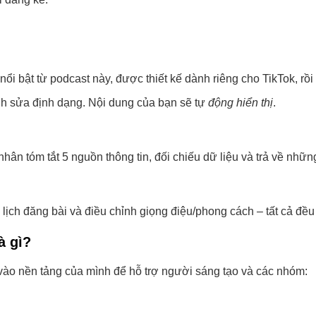
i bật từ podcast này, được thiết kế dành riêng cho TikTok, rồi t
nh sửa định dạng. Nội dung của bạn sẽ tự
động hiển thị
.
nhân tóm tắt 5 nguồn thông tin, đối chiếu dữ liệu và trả về nhữn
ên lịch đăng bài và điều chỉnh giọng điệu/phong cách – tất cả 
à gì?
 vào nền tảng của mình để hỗ trợ người sáng tạo và các nhóm: