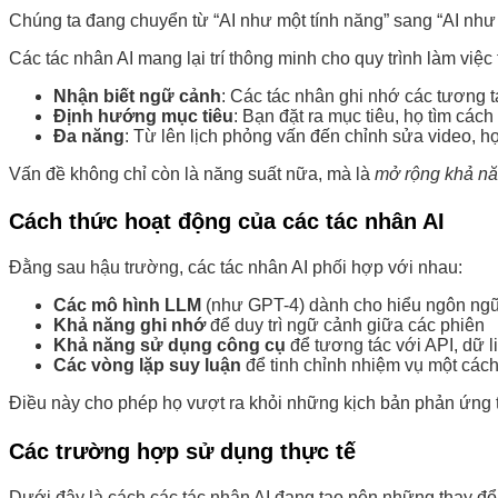
Chúng ta đang chuyển từ “AI như một tính năng” sang “AI như
Các tác nhân AI mang lại trí thông minh cho quy trình làm việ
Nhận biết ngữ cảnh
: Các tác nhân ghi nhớ các tương t
Định hướng mục tiêu
: Bạn đặt ra mục tiêu, họ tìm cách
Đa năng
: Từ lên lịch phỏng vấn đến chỉnh sửa video, họ
Vấn đề không chỉ còn là năng suất nữa, mà là
mở rộng khả nă
Cách thức hoạt động của các tác nhân AI
Đằng sau hậu trường, các tác nhân AI phối hợp với nhau:
Các mô hình LLM
(như GPT-4) dành cho hiểu ngôn ngữ
Khả năng ghi nhớ
để duy trì ngữ cảnh giữa các phiên
Khả năng sử dụng công cụ
để tương tác với API, dữ li
Các vòng lặp suy luận
để tinh chỉnh nhiệm vụ một cách 
Điều này cho phép họ vượt ra khỏi những kịch bản phản ứng t
Các trường hợp sử dụng thực tế
Dưới đây là cách các tác nhân AI đang tạo nên những thay đổ