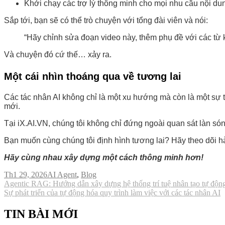
Khởi chạy các trợ lý thông minh cho mọi nhu cầu nội du
Sắp tới, bạn sẽ có thể trò chuyện với tổng đài viên và nói:
“Hãy chỉnh sửa đoạn video này, thêm phụ đề với các từ 
Và chuyện đó cứ thế… xảy ra.
Một cái nhìn thoáng qua về tương lai
Các tác nhân AI không chỉ là một xu hướng mà còn là một sự 
mới.
Tại iX.AI.VN, chúng tôi không chỉ đứng ngoài quan sát làn són
Bạn muốn cùng chúng tôi định hình tương lai? Hãy theo dõi hà
Hãy cùng nhau xây dựng một cách thông minh hơn!
Th1 29, 2026
AI Agent
,
Blog
Điều
Agentic RAG: Hướng dẫn xây dựng hệ thống trí tuệ nhân tạo tự độn
Sự phát triển của tự động hóa quy trình làm việc với các tác nhân AI
hướng
bài
TIN BÀI MỚI