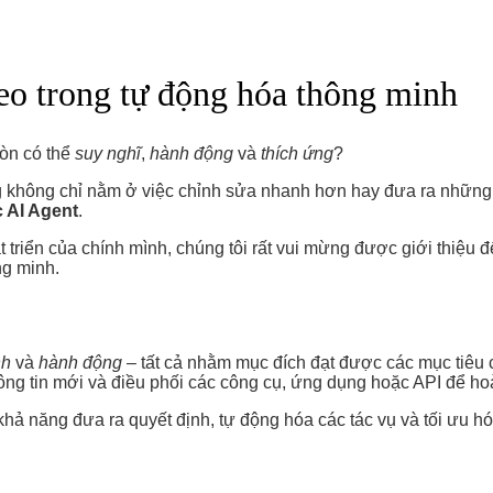
heo trong tự động hóa thông minh
còn có thể
suy nghĩ
,
hành động
và
thích ứng
?
dung không chỉ nằm ở việc chỉnh sửa nhanh hơn hay đưa ra nhữn
 AI Agent
.
riển của chính mình, chúng tôi rất vui mừng được giới thiệu đế
ng minh.
nh
và
hành động
– tất cả nhằm mục đích đạt được các mục tiêu 
hông tin mới và điều phối các công cụ, ứng dụng hoặc API để ho
ả năng đưa ra quyết định, tự động hóa các tác vụ và tối ưu hóa 