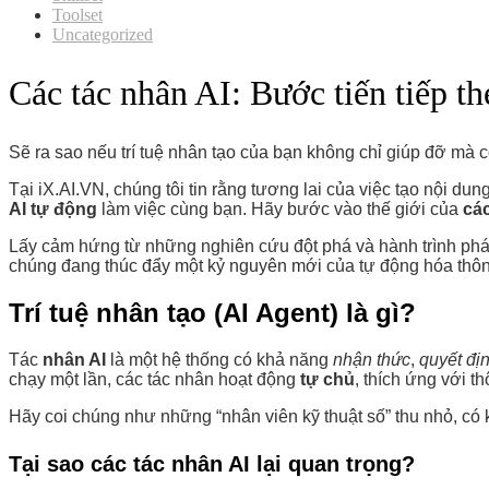
Toolset
Uncategorized
Các tác nhân AI: Bước tiến tiếp t
Sẽ ra sao nếu trí tuệ nhân tạo của bạn không chỉ giúp đỡ mà 
Tại iX.AI.VN, chúng tôi tin rằng tương lai của việc tạo nội 
AI tự động
làm việc cùng bạn. Hãy bước vào thế giới của
các
Lấy cảm hứng từ những nghiên cứu đột phá và hành trình phát t
chúng đang thúc đẩy một kỷ nguyên mới của tự động hóa thô
Trí tuệ nhân tạo (AI Agent) là gì?
Tác
nhân AI
là một hệ thống có khả năng
nhận thức
,
quyết đị
chạy một lần, các tác nhân hoạt động
tự chủ
, thích ứng với t
Hãy coi chúng như những “nhân viên kỹ thuật số” thu nhỏ, có kh
Tại sao các tác nhân AI lại quan trọng?