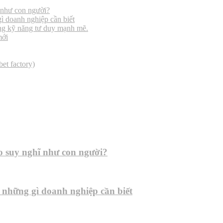
ĩ như con người?
ì doanh nghiệp cần biết
ựng kỹ năng tư duy mạnh mẽ.
mới
et factory)
ạo suy nghĩ như con người?
 những gì doanh nghiệp cần biết