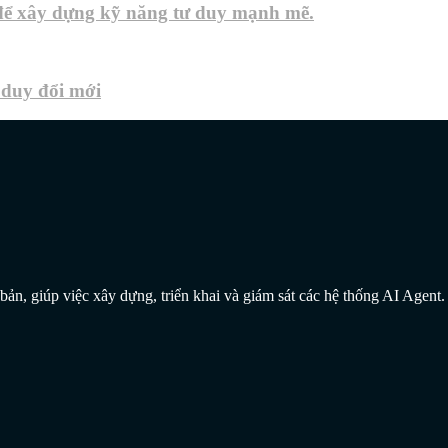
 để xây dựng kỹ năng tư duy mạnh mẽ.
ư duy đổi mới
ản, giúp việc xây dựng, triển khai và giám sát các hệ thống AI Agent.