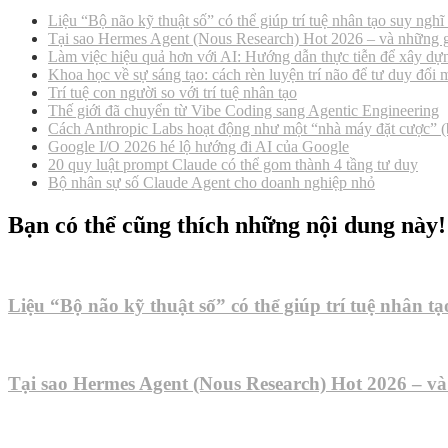
viết
Liệu “Bộ não kỹ thuật số” có thể giúp trí tuệ nhân tạo suy ngh
Tại sao Hermes Agent (Nous Research) Hot 2026 – và những g
Làm việc hiệu quả hơn với AI: Hướng dẫn thực tiễn để xây d
Khoa học về sự sáng tạo: cách rèn luyện trí não để tư duy đổi 
Trí tuệ con người so với trí tuệ nhân tạo
Thế giới đã chuyển từ Vibe Coding sang Agentic Engineering
Cách Anthropic Labs hoạt động như một “nhà máy đặt cược” (b
Google I/O 2026 hé lộ hướng đi AI của Google
20 quy luật prompt Claude có thể gom thành 4 tầng tư duy
Bộ nhân sự số Claude Agent cho doanh nghiệp nhỏ
Bạn có thể cũng thích những nội dung này!
Liệu “Bộ não kỹ thuật số” có thể giúp trí tuệ nhân t
Tại sao Hermes Agent (Nous Research) Hot 2026 – và