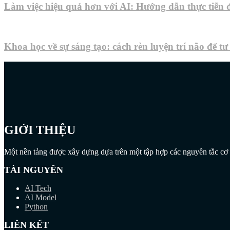
Làm việc hiệu quả hơn với AI: Hướng dẫn thực tiễn
Khoa học về sự sáng tạo: cách rèn luyện trí não để t
GIỚI THIỆU
Một nền tảng được xây dựng dựa trên một tập hợp các nguyên tắc cơ b
TÀI NGUYÊN
AI Tech
AI Model
Python
LIÊN KẾT